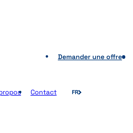
nts de vente
Demander une offre
propos
Contact
FR
NL
EN