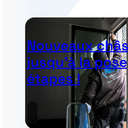
Nouveaux châss
jusqu’à la pose
étapes !