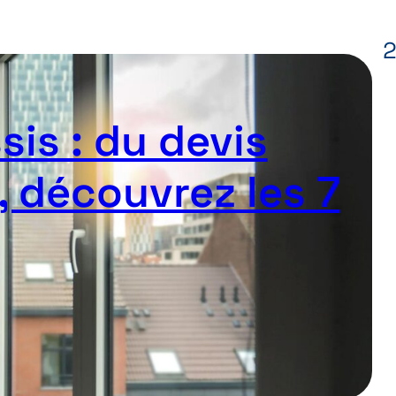
is : du devis
, découvrez les 7