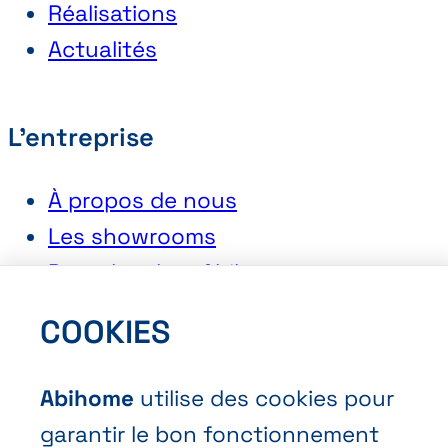
Réalisations
Actualités
L'entreprise
À propos de nous
Les showrooms
Postuler chez Abihome
COOKIES
Contact
Abihome
utilise des cookies pour
Demander une offre
garantir le bon fonctionnement