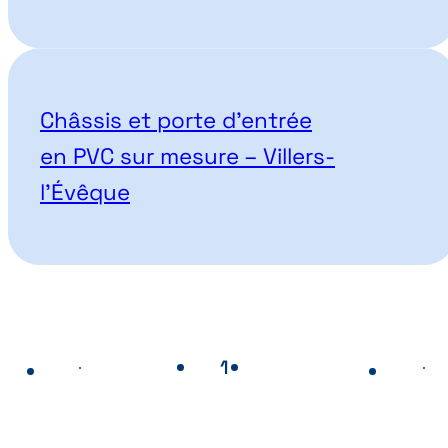
Châssis et porte d’entrée
en PVC sur mesure – Villers-
l’Évêque
1
2
Page
- Page actuelle
Page
Page précédente
Pa