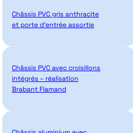
Nos projets correspondant
Châssis PVC gris anthracite
et porte d’entrée assortie
Châssis PVC avec croisillons
intégrés – réalisation
Brabant Flamand
Châssis aluminium avec