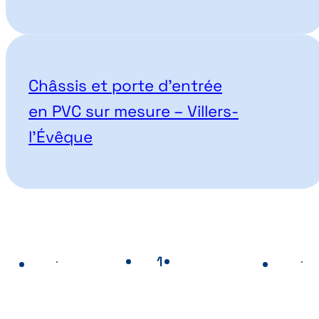
Châssis et porte d’entrée
en PVC sur mesure – Villers-
l’Évêque
1
2
Page
- Page actuelle
Page
Page précédente
Pa