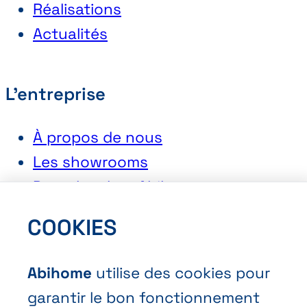
Réalisations
Actualités
L'entreprise
À propos de nous
Les showrooms
Postuler chez Abihome
COOKIES
Contact
Abihome
utilise des cookies pour
Demander une offre
garantir le bon fonctionnement