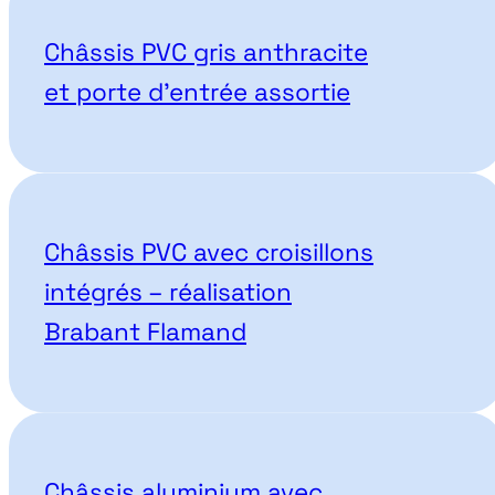
Nos projets correspondant
Châssis PVC gris anthracite
et porte d’entrée assortie
Châssis PVC avec croisillons
intégrés – réalisation
Brabant Flamand
Châssis aluminium avec