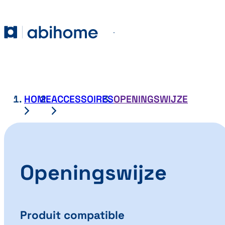
GA NAAR DE INHOUD
Abihome
Menu
HOME
ACCESSOIRES
OPENINGSWIJZE
Openingswijze
Produit compatible