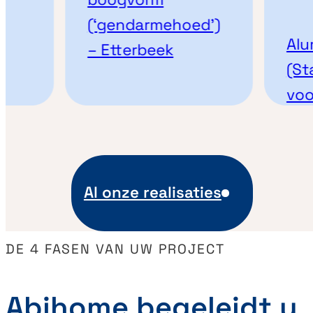
(‘gendarmehoed’)
Alumin
– Etterbeek
(Star 
voorde
Al onze realisaties
DE 4 FASEN VAN UW PROJECT
Abihome begeleidt u