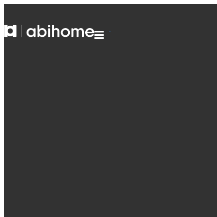
GA NAAR DE INHOUD
Abihome
Menu