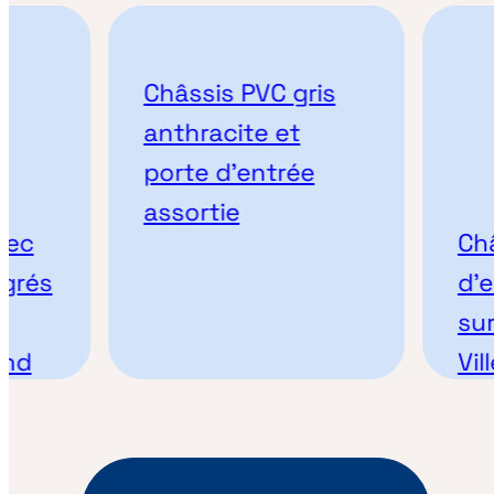
Châssis PVC gris
anthracite et
porte d’entrée
assortie
Châssi
és
d’entr
sur m
Viller