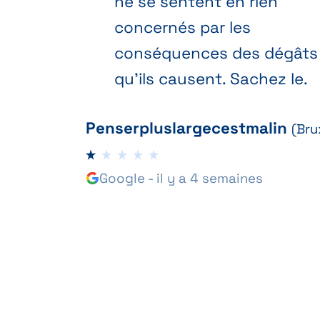
ne se sentent en rien
concernés par les
conséquences des dégâts
qu'ils causent. Sachez le.
Penserpluslargecestmalin
(Bru
Google - il y a 4 semaines