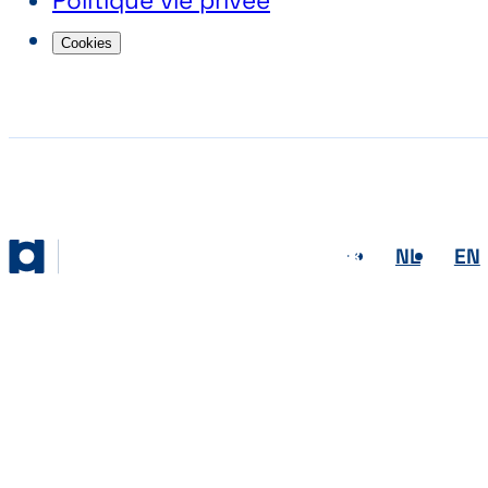
Politique vie privée
Cookies
FR
NL
EN
Abihome