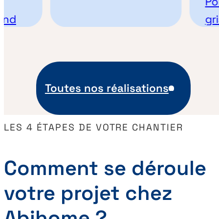
Porte
gris a
Toutes nos réalisations
LES 4 ÉTAPES DE VOTRE CHANTIER
Comment se déroule
votre projet chez
Abihome ?