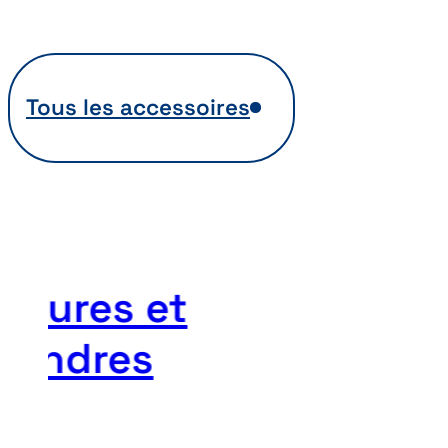
Tous les accessoires
errures et
ylindres