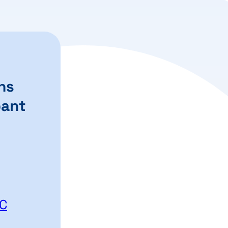
ns
bant
VC