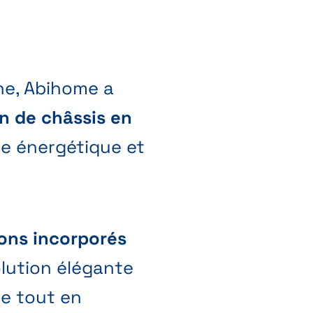
ne, Abihome a
on de châssis en
ce énergétique et
lons incorporés
olution élégante
de tout en