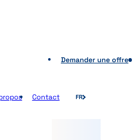
nts de vente
Demander une offre
propos
Contact
FR
NL
EN