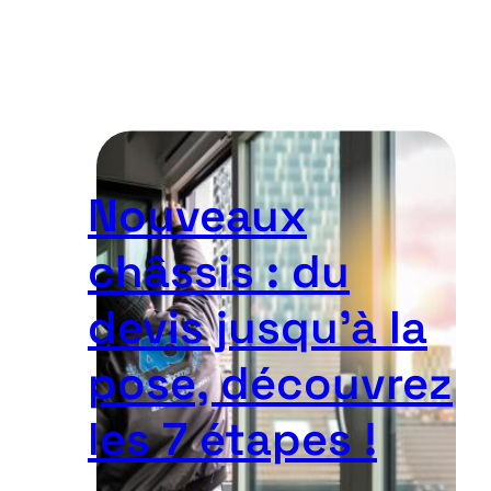
Nouveaux
châssis : du
devis jusqu’à la
pose, découvrez
les 7 étapes !