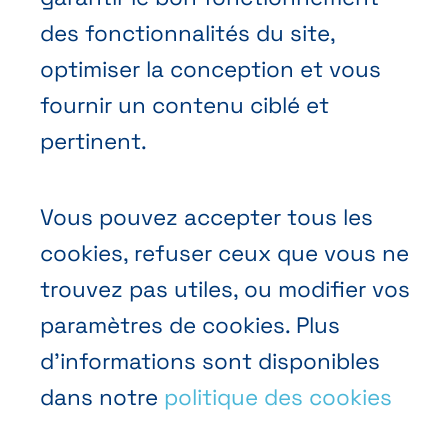
Demander une offre
des fonctionnalités du site,
Prendre rendez-vous
optimiser la conception et vous
Nous contacter
fournir un contenu ciblé et
pertinent.
Vous pouvez accepter tous les
cookies, refuser ceux que vous ne
Conditions générales de vente
trouvez pas utiles, ou modifier vos
Politique vie privée
paramètres de cookies. Plus
d’informations sont disponibles
Cookies
dans notre
politique des cookies