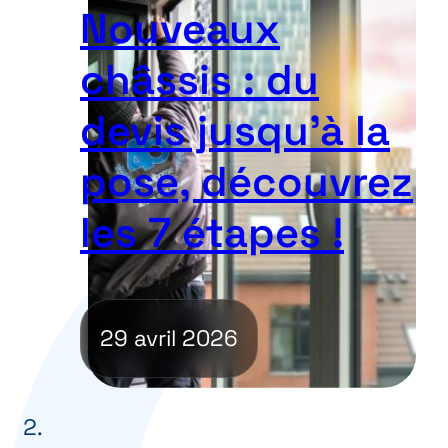
Nouveaux
châssis : du
devis jusqu’à la
pose, découvrez
les 7 étapes !
29 avril 2026