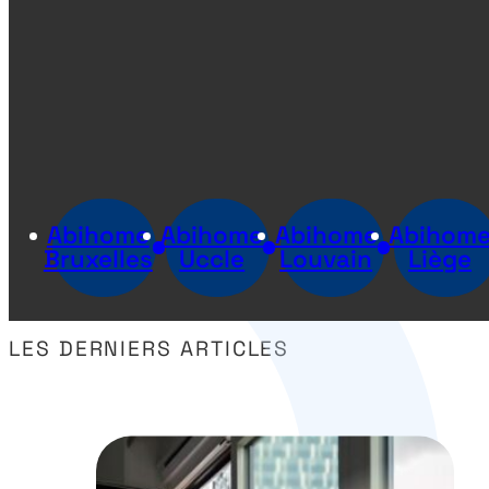
Abihome
Abihome
Abihome
Abihom
Bruxelles
Uccle
Louvain
Liège
LES DERNIERS ARTICLES