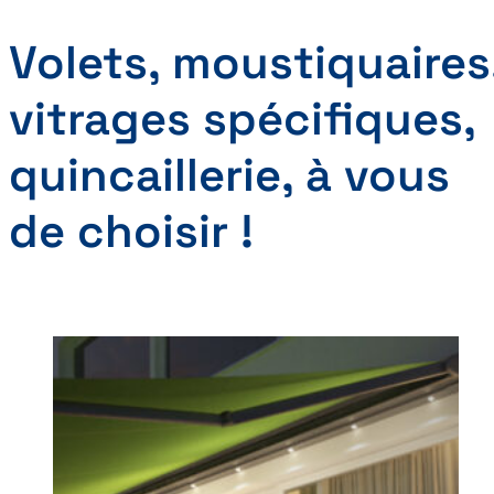
Volets, moustiquaires
vitrages spécifiques,
quincaillerie, à vous
de choisir !
De
la
production
à
la
pose,
on
vous