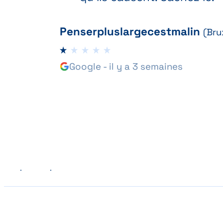
Penserpluslargecestmalin
(Bru
Google - il y a 3 semaines
Précédent
Suivant