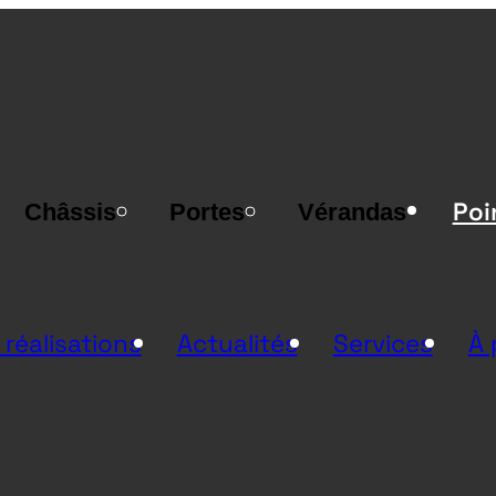
Poi
Châssis
Portes
Vérandas
 réalisations
Actualités
Services
À 