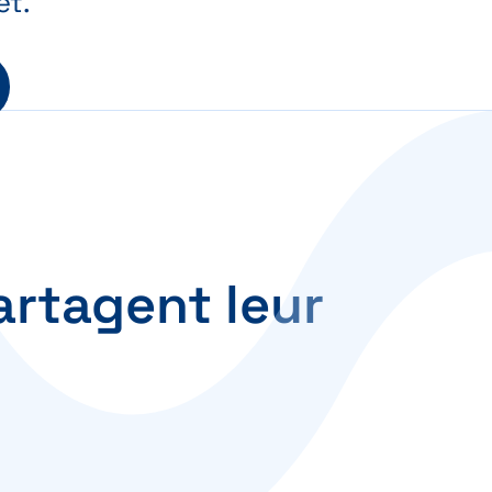
et.
artagent leur