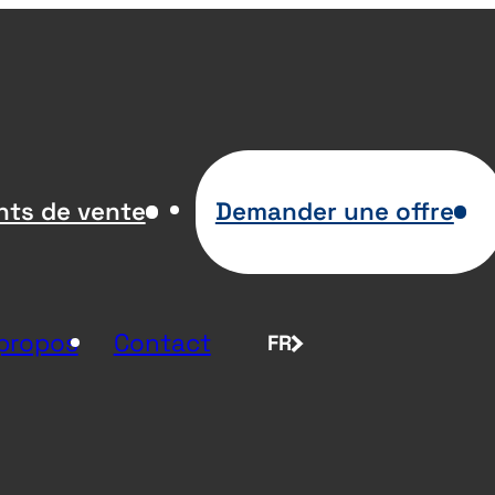
nts de vente
Demander une offre
propos
Contact
FR
NL
EN