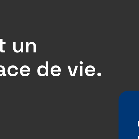
t un
ace de vie.