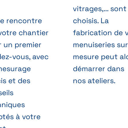
vitrages,... sont
se rencontre
choisis. La
votre chantier
fabrication de 
r un premier
menuiseries sur
ez-vous, avec
mesure peut al
mesurage
démarrer dans
is et des
nos ateliers.
eils
hniques
tés à votre