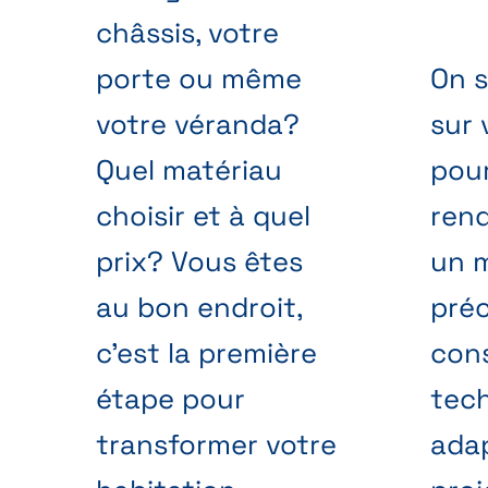
châssis, votre
porte ou même
On 
votre véranda?
sur 
Quel matériau
pou
choisir et à quel
rend
prix? Vous êtes
un 
au bon endroit,
préc
c’est la première
cons
étape pour
tec
transformer votre
adap