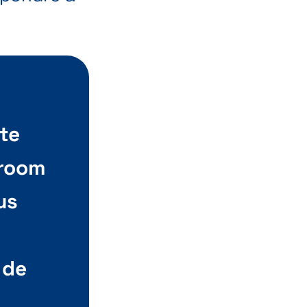
te
wroom
us
 de