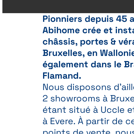
Pionniers depuis 45 
Abihome crée et insta
châssis, portes & vé
Bruxelles, en Walloni
également dans le B
Flamand.
Nous disposons d'ail
2 showrooms à Bruxel
étant situé à Uccle et
à Evere. À partir de 
points de vente, nou