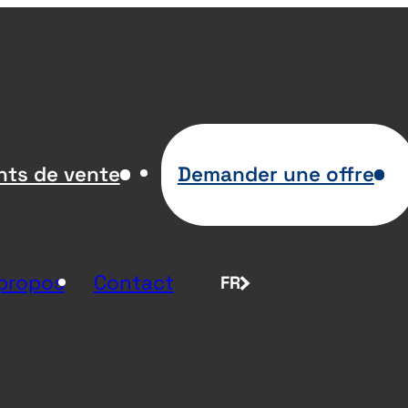
nts de vente
Demander une offre
propos
Contact
FR
NL
EN