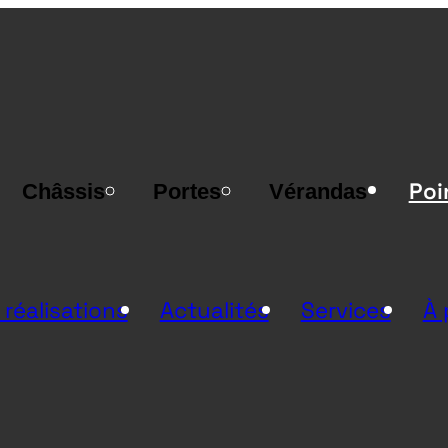
Poi
Châssis
Portes
Vérandas
 réalisations
Actualités
Services
À 