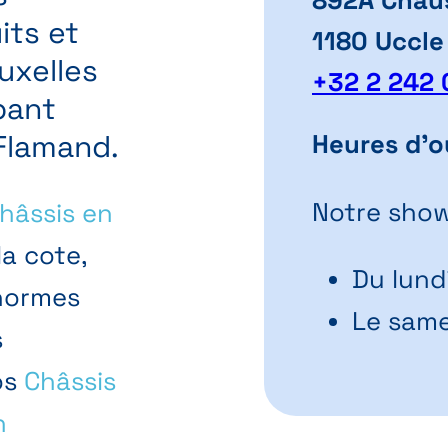
its et
1180 Uccle
uxelles
+32 2 242 
bant
 Flamand.
Heures d'o
Notre show
hâssis en
la cote,
Du lund
 normes
Le same
s
os
Châssis
n