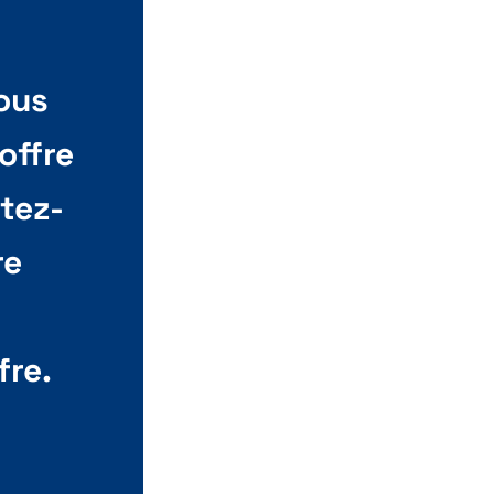
ous
offre
ctez-
re
fre.