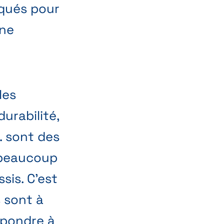
iqués pour
ine
les
durabilité,
,… sont des
 beaucoup
sis. C’est
s sont à
épondre à