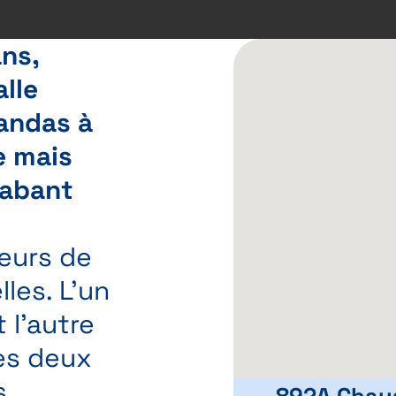
ans,
lle
randas à
e mais
rabant
leurs de
les. L'un
 l'autre
ces deux
s
892A Chau