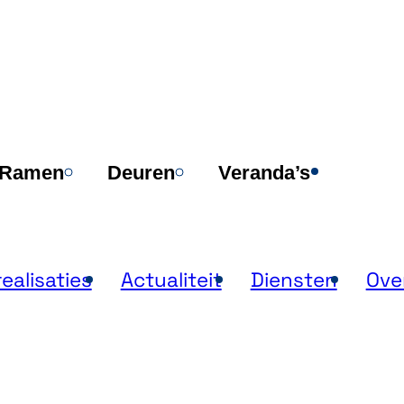
Verk
Ramen
Deuren
Veranda’s
ealisaties
Actualiteit
Diensten
Ove