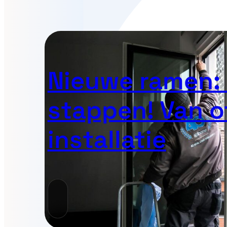
Nieuwe ramen: 
stappen! Van of
installatie