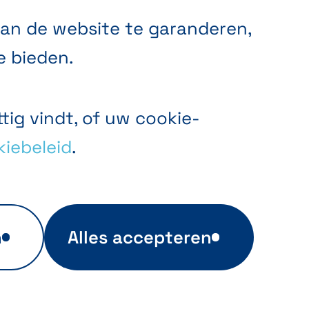
an de website te garanderen,
e bieden.
tig vindt, of uw cookie-
iebeleid
.
n
Alles accepteren
an
Gerichte
advertenties