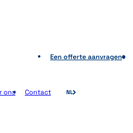
ooppunten
Een offerte aanvragen
r ons
Contact
NL
FR
EN