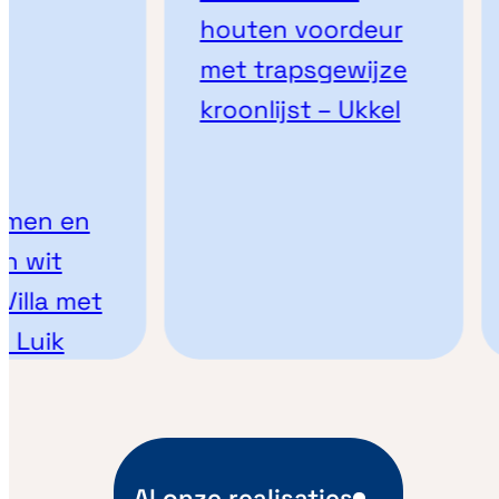
houten voordeur
met trapsgewijze
kroonlijst – Ukkel
men en
 wit
illa met
Luik
Al onze realisaties