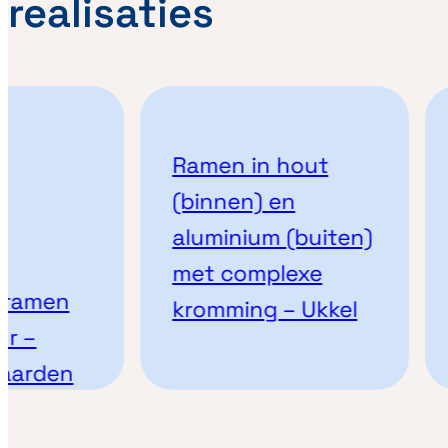
realisaties
Ramen in hout
(binnen) en
aluminium (buiten)
met complexe
ramen
kromming – Ukkel
r –
aarden