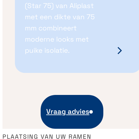
(Star 75) van Aliplast
met een dikte van 75
mm combineert
moderne looks met
puike isolatie.
Vraag advies
PLAATSING VAN UW RAMEN