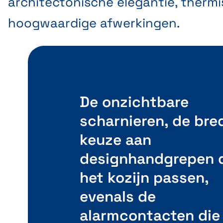
architectonische elegantie, therm
hoogwaardige afwerkingen.
De onzichtbare
scharnieren, de bre
keuze aan
designhandgrepen d
het kozijn passen,
evenals de
alarmcontacten die