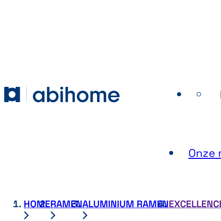
GA NAAR DE INHOUD
Abihome
Onze r
HOME
RAMEN
ALUMINIUM RAMEN
EXCELLENCE