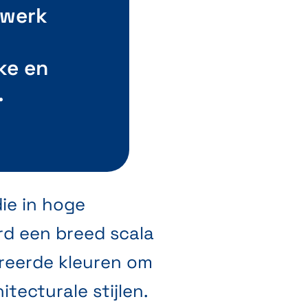
rwerk
ke en
.
ie in hoge
d een breed scala
ureerde kleuren om
tecturale stijlen.