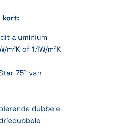
t kort:
dit aluminium
 W/m²K of 1.1W/m²K
Star 75" van
isolerende dubbele
 driedubbele