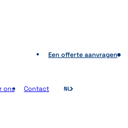
ooppunten
Een offerte aanvragen
r ons
Contact
NL
FR
EN