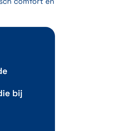
isch comfort en
de
ie bij