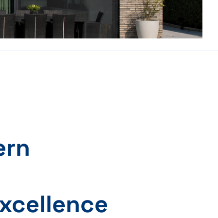
ern
Excellence