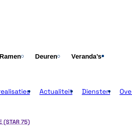
Verk
Ramen
Deuren
Veranda’s
ealisaties
Actualiteit
Diensten
Ove
 (STAR 75)