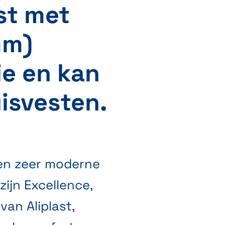
ast met
mm)
ie en kan
isvesten.
 en zeer moderne
ijn Excellence,
an Aliplast,