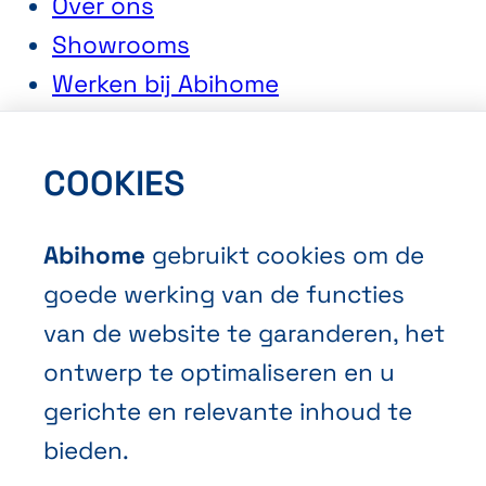
Over ons
Showrooms
Werken bij Abihome
COOKIES
Contact
Een offerte aanvragen
Abihome
gebruikt cookies om de
Een afspraak maken
goede werking van de functies
Contacteer ons
van de website te garanderen, het
ontwerp te optimaliseren en u
gerichte en relevante inhoud te
bieden.