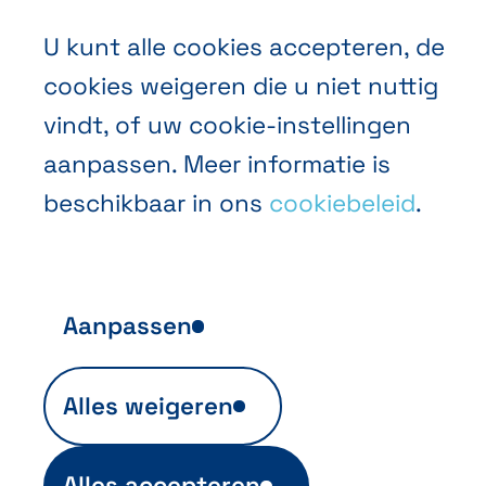
Algemene Verkoopvoorwaarden
U kunt alle cookies accepteren, de
Privacybeleid
cookies weigeren die u niet nuttig
vindt, of uw cookie-instellingen
Cookies
aanpassen. Meer informatie is
beschikbaar in ons
cookiebeleid
.
Aanpassen
NL
FR
EN
Abihome
Anonieme publieksanalyse
Alles weigeren
Ils sont indispensables au
fonctionnement du site et sont
automatiquement actifs (ex. info de
Alles accepteren