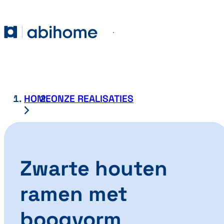
GA NAAR DE INHOUD
Abihome
Menu
HOME
ONZE REALISATIES
Zwarte houten
ramen met
boogvorm