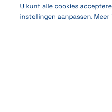
U kunt alle cookies acceptere
instellingen aanpassen. Meer 
Anonieme
Anal
publieksanalyse
webs
Ils sont indispensables au
Dankz
fonctionnement du site
kunne
et sont automatiquement
geper
Producten
Accessoir
actifs (ex. info de login).
surfg