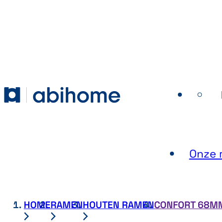
GA NAAR DE INHOUD
Abihome
Onze r
HOME
RAMEN
HOUTEN RAMEN
CONFORT 68M