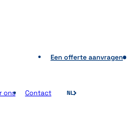
ooppunten
Een offerte aanvragen
r ons
Contact
NL
FR
EN