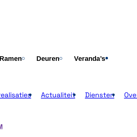
Verk
Ramen
Deuren
Veranda’s
ealisaties
Actualiteit
Diensten
Ove
M