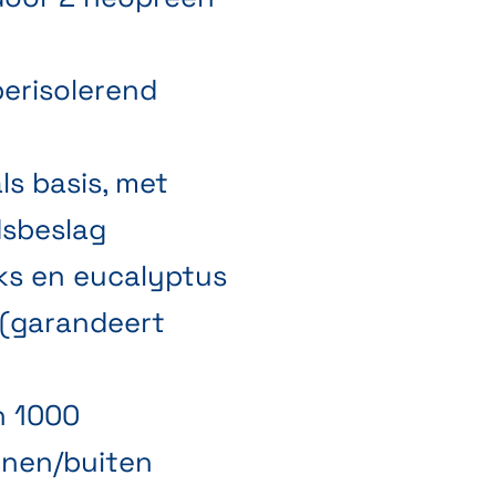
perisolerend
ls basis, met
dsbeslag
iks en eucalyptus
 (garandeert
n 1000
nnen/buiten