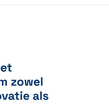
het
m zowel
vatie als