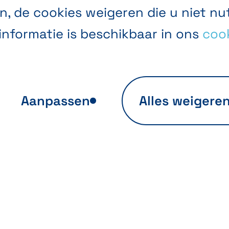
n, de cookies weigeren die u niet nut
informatie is beschikbaar in ons
cook
Aanpassen
Alles weigere
yse van
Personalisatie v
itegebruik
aanbiedingen
ij deze cookies
Dankzij deze cookie
n wij
optimaliseren wij u
sonaliseerde
surfervaring door o
es
Diensten
Inspiratie
egevens verzamelen
website relevante