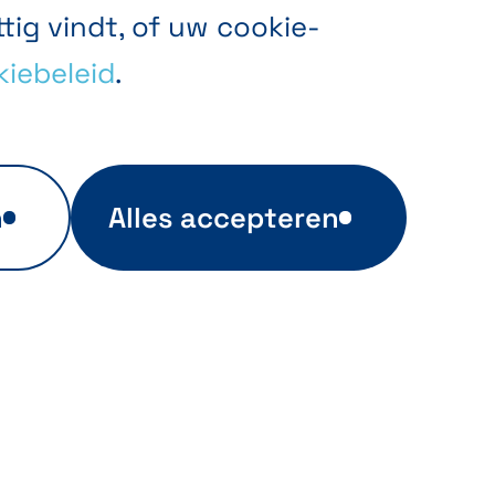
tig vindt, of uw cookie-
iebeleid
.
n
Alles accepteren
an
Gerichte
advertenties
s
Deze cookies worden
w
gebruikt om relevante
p deze
advertenties over onze
Het bedrijf
Contact
producten te tonen op