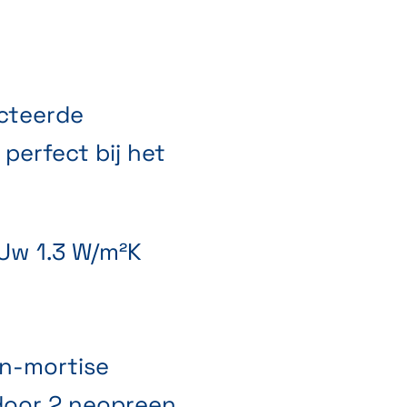
ecteerde
perfect bij het
Uw 1.3 W/m²K
n-mortise
door 2 neopreen