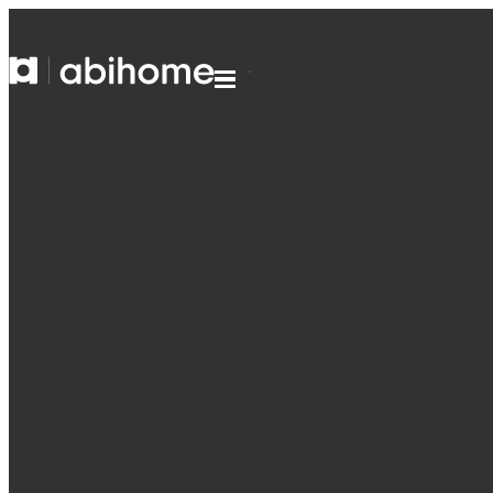
GA NAAR DE INHOUD
Abihome
Menu