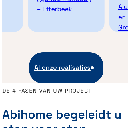
Alumi
– Etterbeek
en vo
Groot
Al onze realisaties
DE 4 FASEN VAN UW PROJECT
Abihome begeleidt u