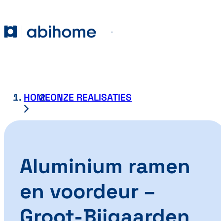
GA NAAR DE INHOUD
Abihome
Menu
HOME
ONZE REALISATIES
Aluminium ramen
en voordeur –
Groot-Bijgaarden