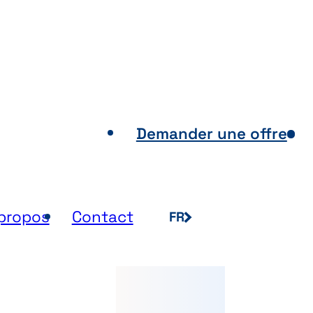
nts de vente
Demander une offre
propos
Contact
FR
NL
EN