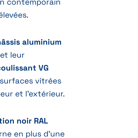
ign contemporain
élevées.
âssis aluminium
et leur
coulissant VG
 surfaces vitrées
eur et l’extérieur.
ition noir RAL
rne en plus d'une