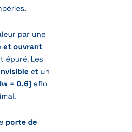
mpéries.
leur par une
é et ouvrant
et épuré. Les
nvisible
et un
Uw = 0.6)
afin
imal.
ne
porte de