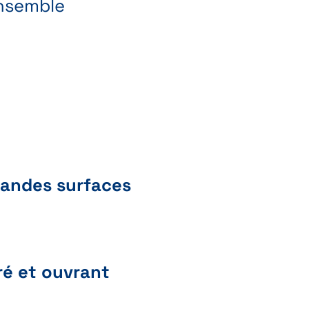
ensemble
randes surfaces
ré et ouvrant