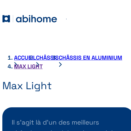
PASSER AU CONTENU
Abihome
Menu
ACCUEIL
CHÂSSIS
CHÂSSIS EN ALUMINIUM
MAX LIGHT
Max Light
Il s'agit là d'un des meilleurs