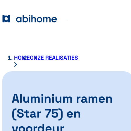
GA NAAR DE INHOUD
Abihome
Menu
HOME
ONZE REALISATIES
Aluminium ramen
(Star 75) en
voordeur