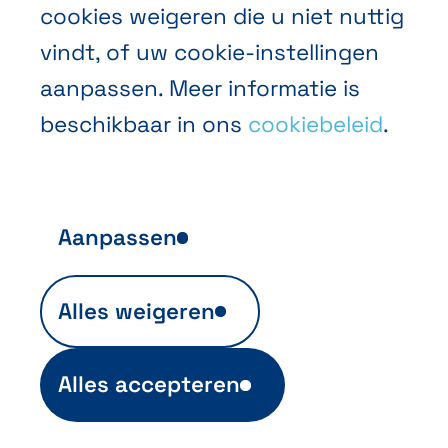
cookies weigeren die u niet nuttig
vindt, of uw cookie-instellingen
aanpassen. Meer informatie is
beschikbaar in ons
cookiebeleid
.
Aanpassen
Anonieme publieksanalyse
Alles weigeren
Ils sont indispensables au fonctionnement
du site et sont automatiquement actifs
(ex. info de login). Ils permettent aussi
Alles accepteren
d'établir des statistiques anonymes sur
l'utilisation des sites. Vous ne pouvez pas