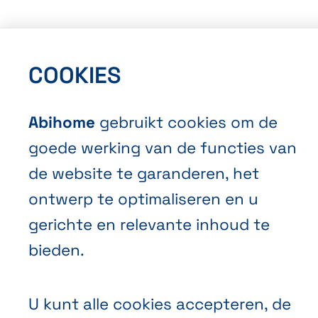
Algemene Verkoopvoorwaarden
COOKIES
Privacybeleid
Cookies
Abihome
gebruikt cookies om de
goede werking van de functies van
de website te garanderen, het
ontwerp te optimaliseren en u
gerichte en relevante inhoud te
NL
FR
EN
Abihome
bieden.
U kunt alle cookies accepteren, de