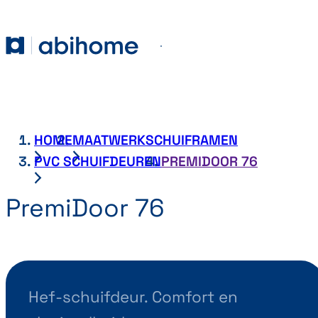
GA NAAR DE INHOUD
Abihome
Menu
HOME
MAATWERKSCHUIFRAMEN
PVC SCHUIFDEUREN
PREMIDOOR 76
PremiDoor 76
Hef-schuifdeur. Comfort en