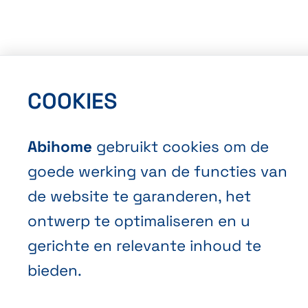
COOKIES
Algemene Verkoopvoorwaarden
Privacybeleid
Abihome
gebruikt cookies om de
Cookies
goede werking van de functies van
de website te garanderen, het
ontwerp te optimaliseren en u
gerichte en relevante inhoud te
bieden.
NL
FR
EN
Abihome