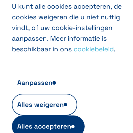
U kunt alle cookies accepteren, de
cookies weigeren die u niet nuttig
vindt, of uw cookie-instellingen
aanpassen. Meer informatie is
beschikbaar in ons
cookiebeleid
.
Aanpassen
Anonieme publieksanalyse
Alles weigeren
Ils sont indispensables au fonctionnement
du site et sont automatiquement actifs
(ex. info de login). Ils permettent aussi
Alles accepteren