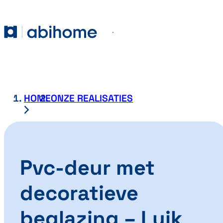
GA NAAR DE INHOUD
Abihome
Menu
HOME
ONZE REALISATIES
Pvc-deur met
decoratieve
beglazing – Luik