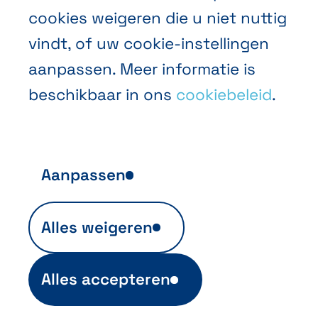
cookies weigeren die u niet nuttig
vindt, of uw cookie-instellingen
aanpassen. Meer informatie is
NL
FR
EN
Abihome
beschikbaar in ons
cookiebeleid
.
Aanpassen
Anonieme publieksanalyse
Alles weigeren
Ils sont indispensables au fonctionnement
du site et sont automatiquement actifs
(ex. info de login). Ils permettent aussi
Alles accepteren
d'établir des statistiques anonymes sur
l'utilisation des sites. Vous ne pouvez pas