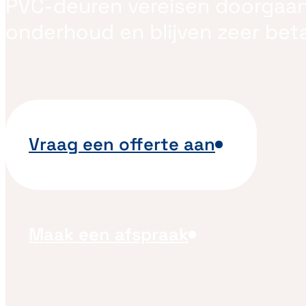
PVC-deuren vereisen doorgaa
onderhoud en blijven zeer beta
Vraag een offerte aan
Maak een afspraak