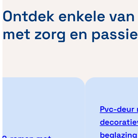
Ontdek enkele van 
met zorg en passie
Pvc-deur me
decoratieve
beglazing – 