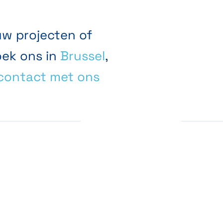
uw projecten of
oek ons in
Brussel
,
contact met ons