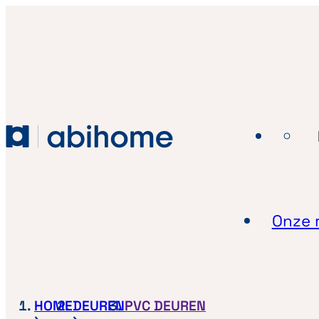
GA NAAR DE INHOUD
Abihome
Onze r
HOME
DEUREN
PVC DEUREN