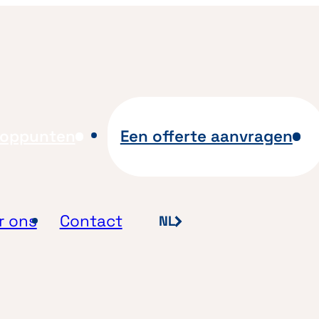
ooppunten
Een offerte aanvragen
r ons
Contact
NL
FR
EN