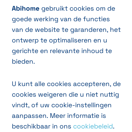
Een offerte aanvragen
Abihome
gebruikt cookies om de
Een afspraak maken
goede werking van de functies
Contacteer ons
van de website te garanderen, het
ontwerp te optimaliseren en u
gerichte en relevante inhoud te
bieden.
Algemene Verkoopvoorwaarden
U kunt alle cookies accepteren, de
Privacybeleid
cookies weigeren die u niet nuttig
Cookies
vindt, of uw cookie-instellingen
aanpassen. Meer informatie is
beschikbaar in ons
cookiebeleid
.