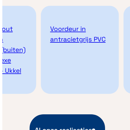
out
Voordeur in
antracietgrijs PVC
buiten)
exe
 Ukkel