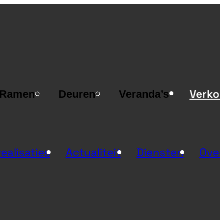
Verk
Ramen
Deuren
Veranda’s
ealisaties
Actualiteit
Diensten
Ove