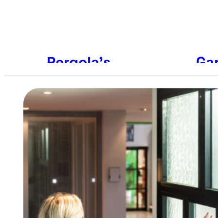
Pergola’s
Ga