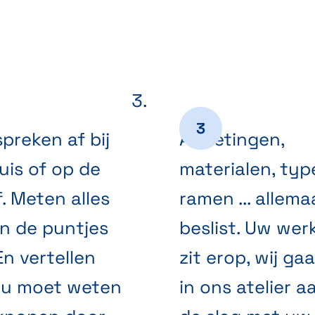
preken af bij
Afmetingen,
uis of op de
materialen, typ
. Meten alles
ramen ... allema
in de puntjes
beslist. Uw wer
En vertellen
zit erop, wij ga
 u moet weten
in ons atelier a