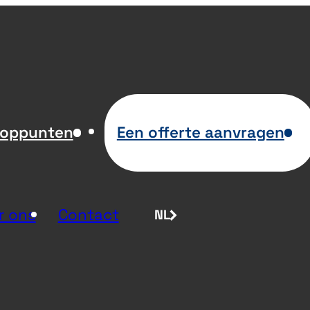
ooppunten
Een offerte aanvragen
r ons
Contact
NL
FR
EN