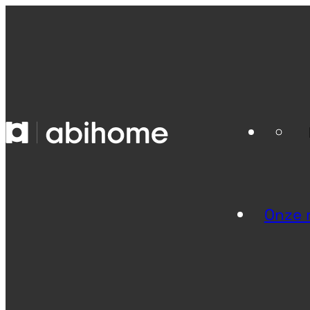
GA NAAR DE INHOUD
Abihome
Onze r