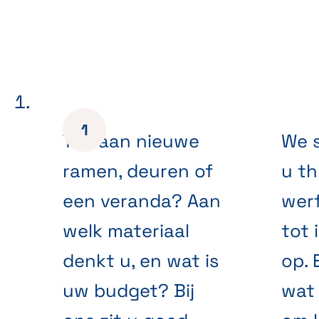
Toe aan nieuwe
We s
ramen, deuren of
u th
een veranda? Aan
werf
welk materiaal
tot 
denkt u, en wat is
op. 
uw budget? Bij
wat