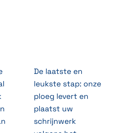
e
De laatste en
al
leukste stap: onze
k
ploeg levert en
an
plaatst uw
an
schrijnwerk