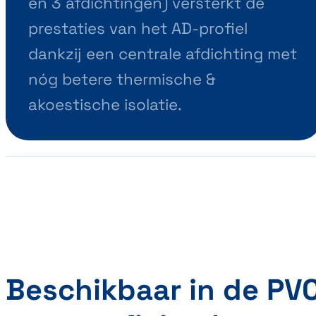
en 3 afdichtingen) versterkt de
prestaties van het AD-profiel
dankzij een centrale afdichting met
nóg betere thermische &
akoestische isolatie.
Beschikbaar in de PV