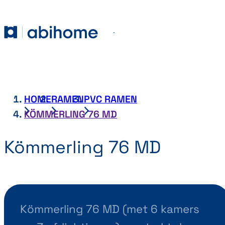
GA NAAR DE INHOUD
Abihome
Menu
HOME
RAMEN
PVC RAMEN
KÖMMERLING 76 MD
Kömmerling 76 MD
Kömmerling 76 MD (met 6 kamers