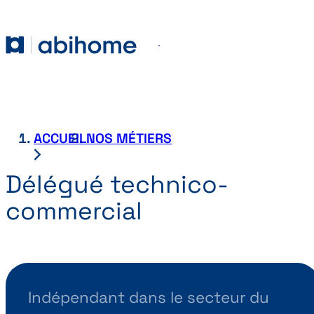
PASSER AU CONTENU
Abihome
Menu
ACCUEIL
NOS MÉTIERS
Délégué technico-
commercial
Indépendant dans le secteur du