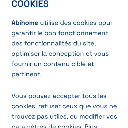
COOKIES
Contact
Abihome
utilise des cookies pour
Demander une offre
garantir le bon fonctionnement
Prendre rendez-vous
des fonctionnalités du site,
Nous contacter
optimiser la conception et vous
fournir un contenu ciblé et
pertinent.
Vous pouvez accepter tous les
Conditions générales de vente
cookies, refuser ceux que vous ne
Politique vie privée
trouvez pas utiles, ou modifier vos
paramètres de cookies. Plus
Cookies