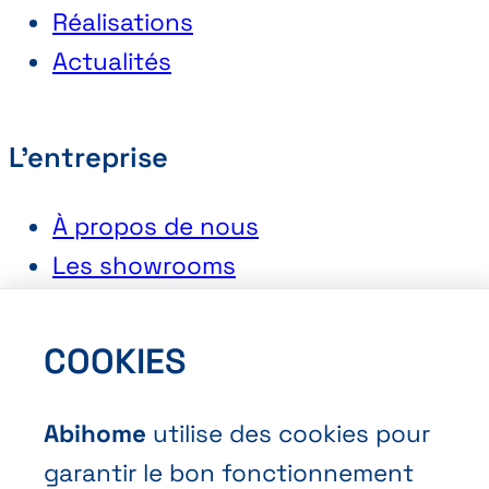
Réalisations
Actualités
L'entreprise
À propos de nous
Les showrooms
Postuler chez Abihome
COOKIES
Contact
Abihome
utilise des cookies pour
Demander une offre
garantir le bon fonctionnement