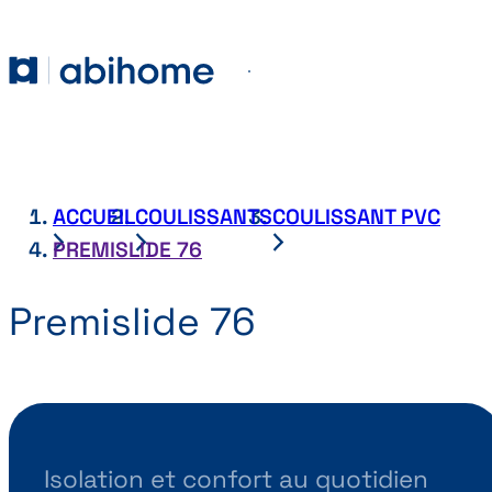
PASSER AU CONTENU
Abihome
Menu
ACCUEIL
COULISSANTS
COULISSANT PVC
PREMISLIDE 76
Premislide 76
Isolation et confort au quotidien