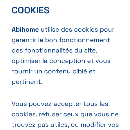
COOKIES
Contact
Abihome
utilise des cookies pour
Demander une offre
garantir le bon fonctionnement
Prendre rendez-vous
des fonctionnalités du site,
Nous contacter
optimiser la conception et vous
fournir un contenu ciblé et
pertinent.
Vous pouvez accepter tous les
Conditions générales de vente
cookies, refuser ceux que vous ne
Politique vie privée
trouvez pas utiles, ou modifier vos