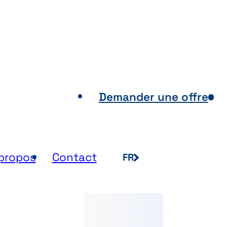
nts de vente
Demander une offre
propos
Contact
FR
NL
EN