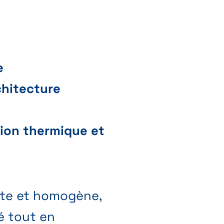
e
chitecture
tion thermique et
nte et homogène,
é tout en