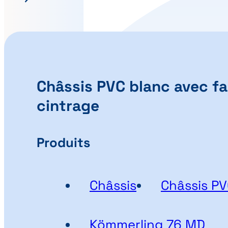
Châssis PVC blanc avec f
cintrage
Produits
Châssis
Châssis P
Kömmerling 76 MD