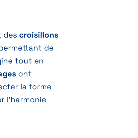
t des
croisillons
 permettant de
gine tout en
ages
ont
ecter la forme
r l’harmonie