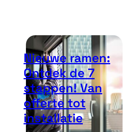
Nieuwe ramen:
Ontdek de 7
stappen! Van
offerte tot
installatie