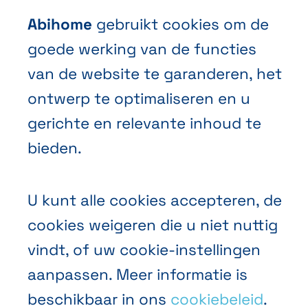
Contact
Abihome
gebruikt cookies om de
Een offerte aanvragen
goede werking van de functies
Een afspraak maken
van de website te garanderen, het
Contacteer ons
ontwerp te optimaliseren en u
gerichte en relevante inhoud te
bieden.
U kunt alle cookies accepteren, de
Algemene Verkoopvoorwaarden
cookies weigeren die u niet nuttig
Privacybeleid
vindt, of uw cookie-instellingen
aanpassen. Meer informatie is
Cookies
beschikbaar in ons
cookiebeleid
.