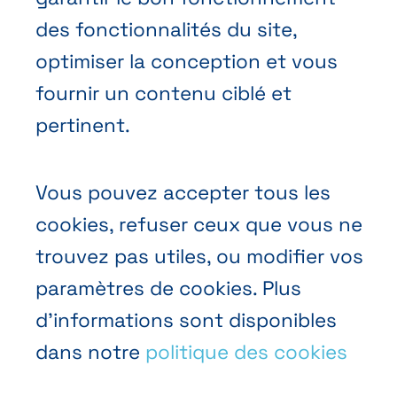
Demander une offre
des fonctionnalités du site,
Prendre rendez-vous
optimiser la conception et vous
Nous contacter
fournir un contenu ciblé et
pertinent.
Vous pouvez accepter tous les
cookies, refuser ceux que vous ne
Conditions générales de vente
trouvez pas utiles, ou modifier vos
Politique vie privée
paramètres de cookies. Plus
d’informations sont disponibles
Cookies
dans notre
politique des cookies