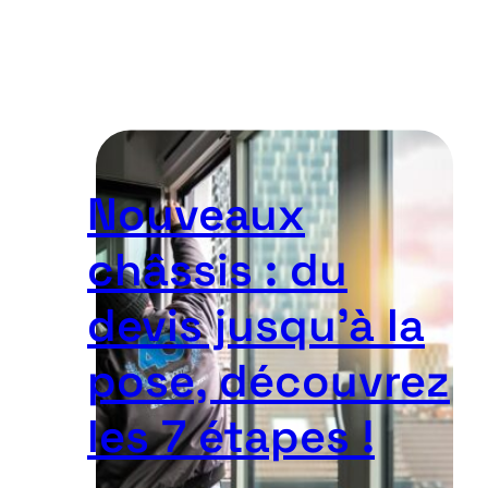
Nouveaux
châssis : du
devis jusqu’à la
pose, découvrez
les 7 étapes !