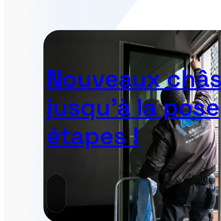
Nouveaux châss
jusqu’à la pose
étapes !