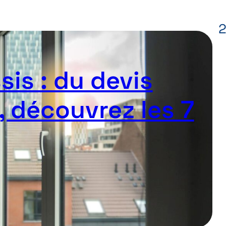
is : du devis
, découvrez les 7