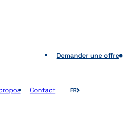
nts de vente
Demander une offre
propos
Contact
FR
NL
EN