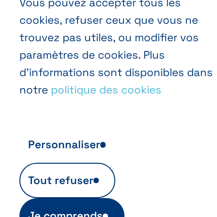
Vous pouvez accepter tous les
cookies, refuser ceux que vous ne
FR
NL
EN
Abihome
trouvez pas utiles, ou modifier vos
paramètres de cookies. Plus
d’informations sont disponibles dans
notre
politique des cookies
Personnaliser
Analyse d’audience anonyme
Tout refuser
Ils sont indispensables au fonctionnement
du site et sont automatiquement actifs
(ex. info de login). Ils permettent aussi
Je comprends