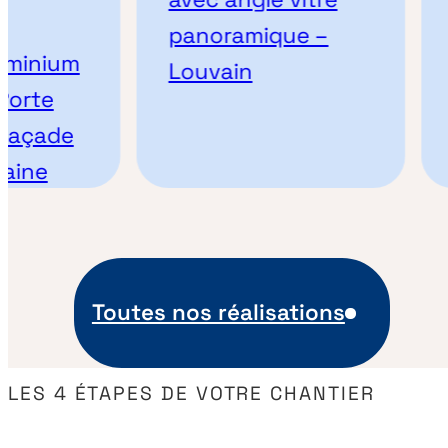
panoramique –
minium
Louvain
orte
façade
ine
Toutes nos réalisations
LES 4 ÉTAPES DE VOTRE CHANTIER