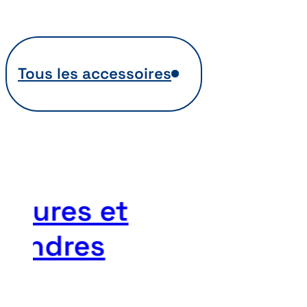
Tous les accessoires
errures et
ylindres