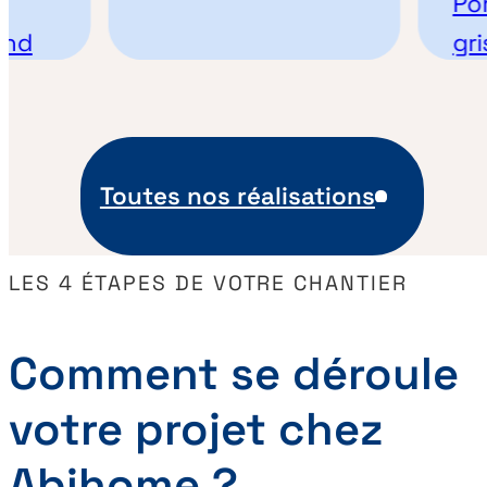
Porte 
gris a
Toutes nos réalisations
LES 4 ÉTAPES DE VOTRE CHANTIER
Comment se déroule
votre projet chez
Abihome ?