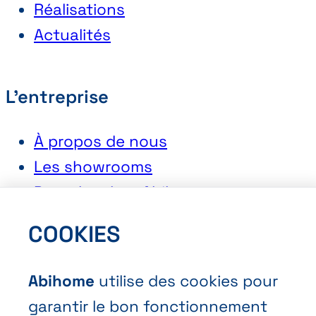
Réalisations
Actualités
L'entreprise
À propos de nous
Les showrooms
Postuler chez Abihome
COOKIES
Contact
Abihome
utilise des cookies pour
Demander une offre
garantir le bon fonctionnement