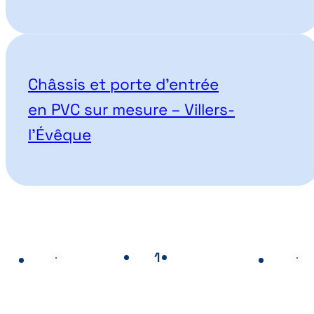
Châssis et porte d’entrée
en PVC sur mesure – Villers-
l’Évêque
1
2
Page
- Page actuelle
Page
Page précédente
Pa