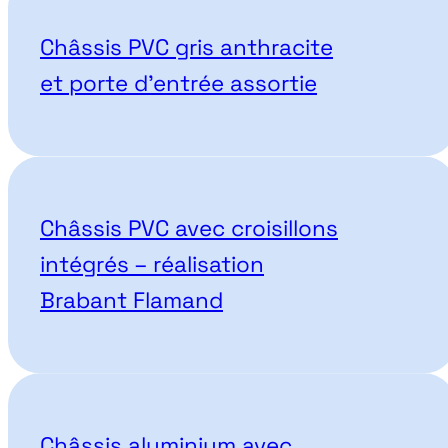
Nos projets correspondant
Châssis PVC gris anthracite
et porte d’entrée assortie
Châssis PVC avec croisillons
intégrés – réalisation
Brabant Flamand
Châssis aluminium avec