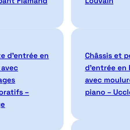
bant Flamand
Louvain
te d’entrée en
Châssis et p
 avec
d’entrée en 
rages
avec moulur
oratifs –
piano – Uccl
ge