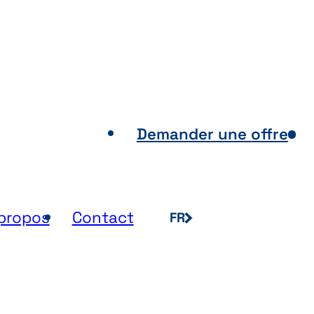
nts de vente
Demander une offre
propos
Contact
FR
NL
EN