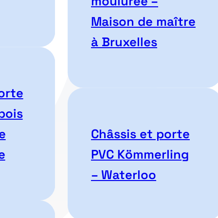
moulurée –
Maison de maître
à Bruxelles
orte
bois
e
Châssis et porte
e
PVC Kömmerling
– Waterloo