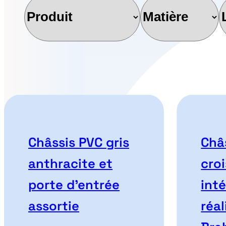
Produit
Matière
L
Nos projets correspon
Châssis PVC gris
Châ
anthracite et
croi
porte d’entrée
int
assortie
réal