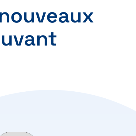
 nouveaux
ouvant
.