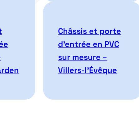
t
Châssis et porte
ée
d’entrée en PVC
–
sur mesure –
arden
Villers-l’Évêque