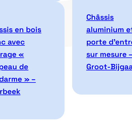
Châssis
ssis en bois
aluminium e
nc avec
porte d’entr
trage «
sur mesure 
peau de
Groot-Bijga
darme » –
erbeek