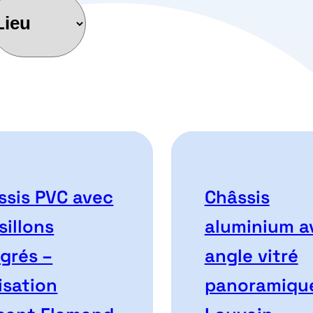
ieu
dants
ssis PVC avec
Châssis
sillons
aluminium a
égrés –
angle vitré
isation
panoramiqu