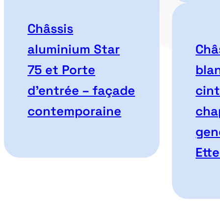
Châssis
aluminium Star
Châ
75 et Porte
bla
d’entrée – façade
cin
contemporaine
cha
gen
Ett