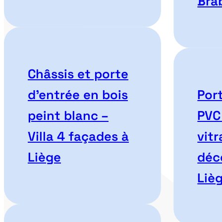
Bra
Châssis et porte
d’entrée en bois
Por
peint blanc –
PVC
Villa 4 façades à
vit
Liège
déc
Liè