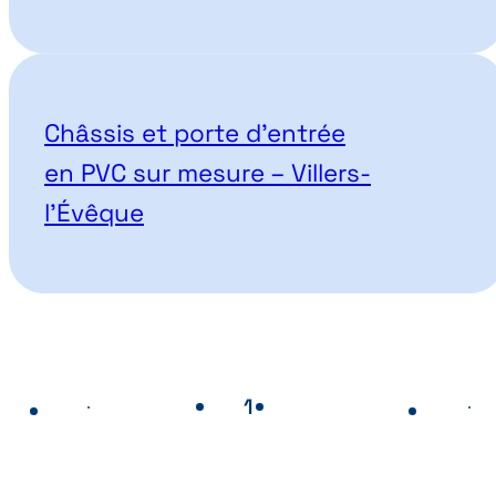
Châssis et porte d’entrée
en PVC sur mesure – Villers-
l’Évêque
1
2
Page
- Page actuelle
Page
Page précédente
Pa