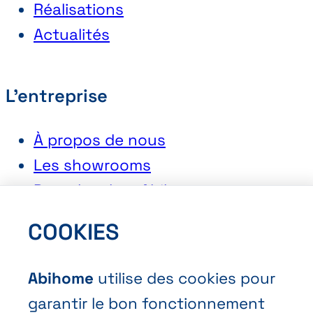
Réalisations
Actualités
L'entreprise
À propos de nous
Les showrooms
Postuler chez Abihome
COOKIES
Contact
Abihome
utilise des cookies pour
Demander une offre
garantir le bon fonctionnement