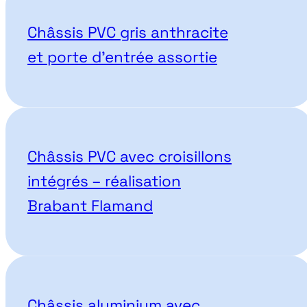
Nos projets correspondant
Châssis PVC gris anthracite
et porte d’entrée assortie
Châssis PVC avec croisillons
intégrés – réalisation
Brabant Flamand
Châssis aluminium avec