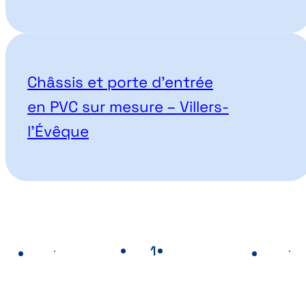
Châssis et porte d’entrée
en PVC sur mesure – Villers-
l’Évêque
1
2
Page
- Page actuelle
Page
Page précédente
Pa