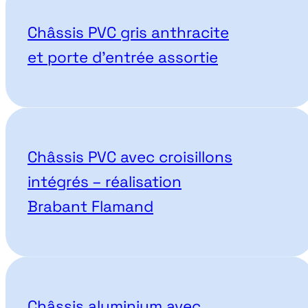
Nos projets correspondant
Châssis PVC gris anthracite
et porte d’entrée assortie
Châssis PVC avec croisillons
intégrés – réalisation
Brabant Flamand
Châssis aluminium avec