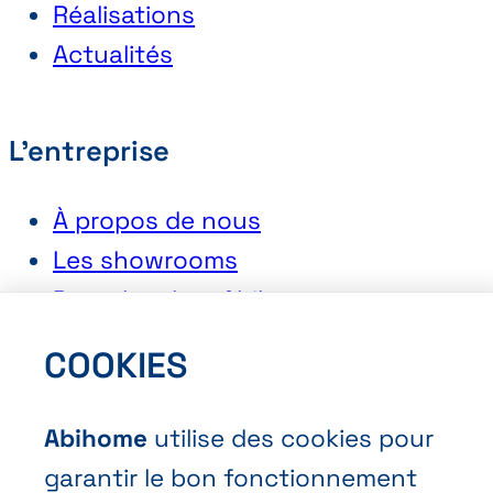
Réalisations
Actualités
L'entreprise
À propos de nous
Les showrooms
Postuler chez Abihome
COOKIES
Contact
Abihome
utilise des cookies pour
Demander une offre
garantir le bon fonctionnement